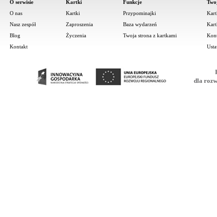
O serwisie
Kartki
Funkcje
Two
O nas
Kartki
Przypominajki
Kart
Nasz zespół
Zaproszenia
Baza wydarzeń
Kart
Blog
Życzenia
Twoja strona z kartkami
Kon
Kontakt
Usta
dla roz