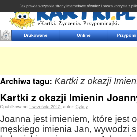
kartki.pl
Jak prawie wszystkie strony internetowe również i nasza korzysta z pl
eKartki. Życzenia. Przypominajki.
Drukowane
Online
Przypomi
Archiwa tagu:
Kartki z okazji Imie
Kartki z okazji Imienin Joann
Opublikowano
1 września 2012
,
autor:
Cytaty
Joanna jest imieniem, które jest
męskiego imienia Jan, wywodzi s