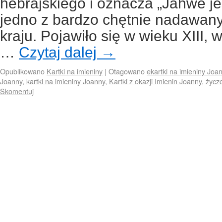
hebrajskiego i oznacza „Jahwe jes
jedno z bardzo chętnie nadawan
kraju. Pojawiło się w wieku XIII, 
…
Czytaj dalej
→
Opublikowano
Kartki na imieniny
|
Otagowano
ekartki na imieniny Joa
Joanny
,
kartki na imieniny Joanny
,
Kartki z okazji Imienin Joanny
,
życz
Skomentuj